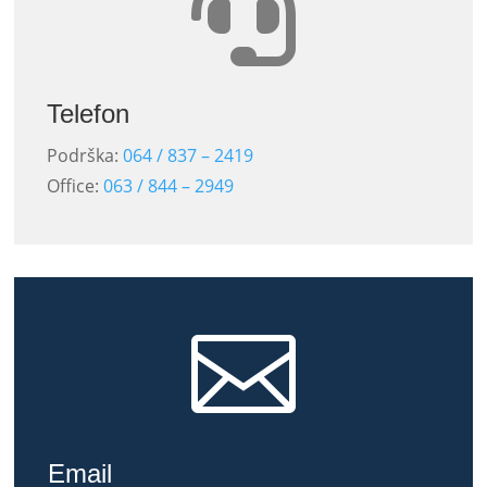

Telefon
Podrška:
064 / 837 – 2419
Office:
063 / 844 – 2949

Email