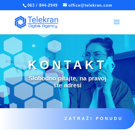
063 / 844-2949
office@telekran.com
KONTAKT
Slobodno pitajte, na pravoj
ste adresi
ZATRAŽI PONUDU