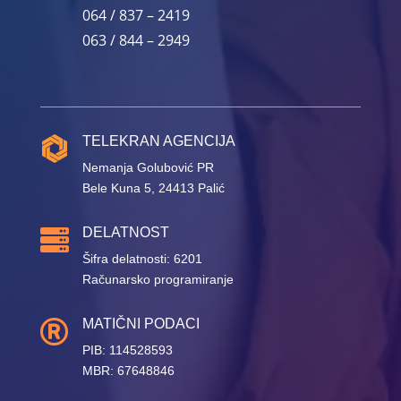
064 / 837 – 2419
063 / 844 – 2949
TELEKRAN AGENCIJA
Nemanja Golubović PR
Bele Kuna 5, 24413 Palić
DELATNOST

Šifra delatnosti: 6201
Računarsko programiranje
MATIČNI PODACI

PIB: 114528593
MBR: 67648846