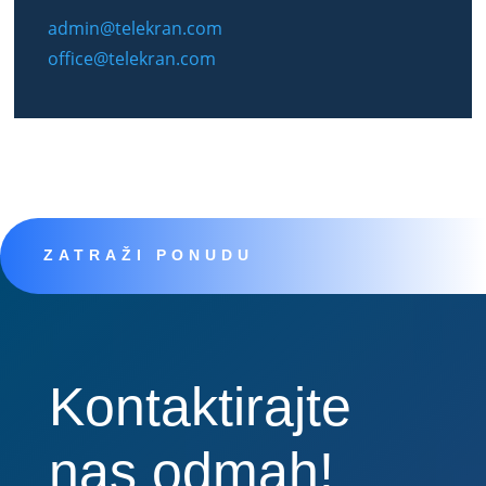
admin@telekran.com
office@telekran.com
ZATRAŽI PONUDU
Kontaktirajte
nas odmah!